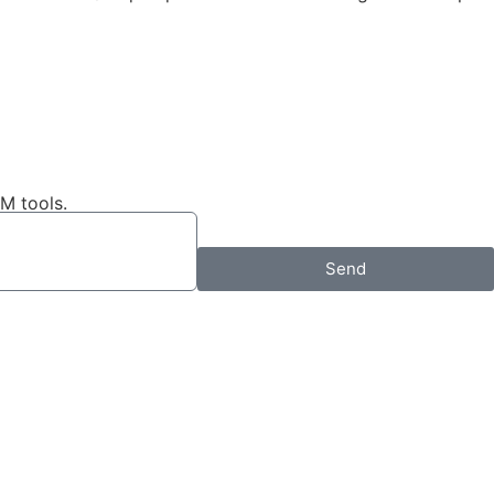
RM tools.
Send